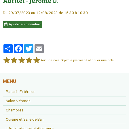
Abritel - Jérôme O.
Du 29/07/2023
au 12/08/2023
de 15:30
à 10:30
Ajouter au calendrier
Partager
Facebook
Twitter
Email
Aucune note. Soyez le premier à attribuer une note !
MENU
Pacari - Extérieur
Salon Véranda
Chambres
Cuisine et Salle de Bain
Infos pratiques et Alentours ;