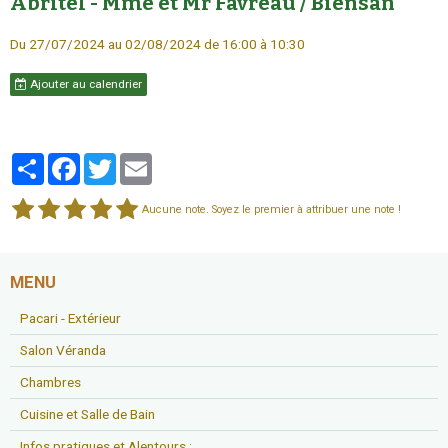
Abritel - Mme et Mr Favreau / Biensan
Du 27/07/2024
au 02/08/2024
de 16:00
à 10:30
Ajouter au calendrier
Partager
Facebook
Twitter
Email
Aucune note. Soyez le premier à attribuer une note !
MENU
Pacari - Extérieur
Salon Véranda
Chambres
Cuisine et Salle de Bain
Infos pratiques et Alentours ;